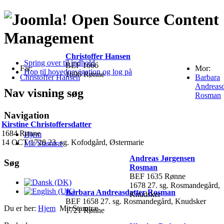
Open Source Content
Management
Christoffer Hansen
Spring over til indhold
BEF 1666
Far:
Mor:
Hop til hovednavigation og log på
1696 Rønne
Christoffer Hansen
Barbara
Andreasd
Nav visning søg
Rosman
Navigation
Kirstine Christoffersdatter
1684 Rønne
Hjem
14 OCT 1728 23. sg. Kofodgård, Østermarie
Mit Stamtræ
Andreas Jørgensen
Søg
Rosman
BEF 1635 Rønne
1678 27. sg. Rosmandegård,
Barbara Andreasdatter Rosman
Knudsker
BEF 1658 27. sg. Rosmandegård, Knudsker
Du er her:
Hjem
Mit Stamtræ
1721 Rønne