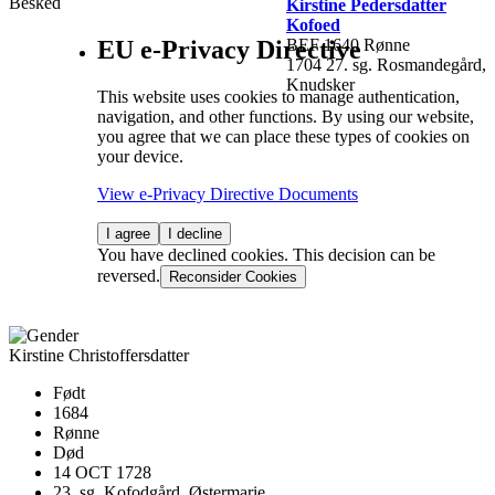
Besked
Kirstine Pedersdatter
Kofoed
EU e-Privacy Directive
BEF 1640 Rønne
1704 27. sg. Rosmandegård,
Knudsker
This website uses cookies to manage authentication,
navigation, and other functions. By using our website,
you agree that we can place these types of cookies on
your device.
View e-Privacy Directive Documents
I agree
I decline
You have declined cookies. This decision can be
reversed.
Reconsider Cookies
Kirstine Christoffersdatter
Født
1684
Rønne
Død
14 OCT 1728
23. sg. Kofodgård, Østermarie