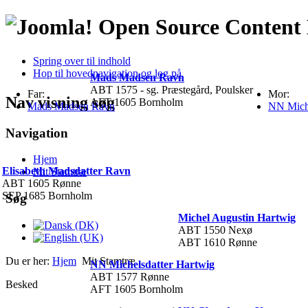
Open Source Conten
Spring over til indhold
Hop til hovednavigation og log på
Mads Madsen Ravn
ABT 1575 - sg. Præstegård, Poulsker
Far:
Mor:
Nav visning søg
AFT 1605 Bornholm
Mads Madsen Ravn
NN Miche
Navigation
Hjem
Elisabeth Madsdatter Ravn
Mit Stamtræ
ABT 1605 Rønne
SEP 1685 Bornholm
Søg
Michel Augustin Hartwig
ABT 1550 Nexø
ABT 1610 Rønne
Du er her:
Hjem
Mit Stamtræ
NN Michelsdatter Hartwig
ABT 1577 Rønne
Besked
AFT 1605 Bornholm