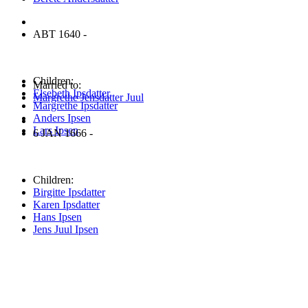
ABT 1640 -
Children:
Married to:
Elsebeth Ipsdatter
Margrethe Jensdatter Juul
Margrethe Ipsdatter
Anders Ipsen
Lars Ipsen
6 JAN 1666 -
Children:
Birgitte Ipsdatter
Karen Ipsdatter
Hans Ipsen
Jens Juul Ipsen