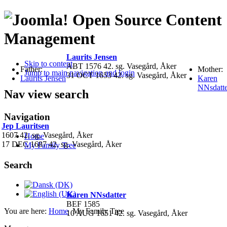
Open Source Content
Management
Laurits Jensen
Skip to content
ABT 1576 42. sg. Vasegård, Åker
Father:
Mother:
Jump to main navigation and login
31 OCT 1653 42. sg. Vasegård, Åker
Laurits Jensen
Karen
NNsdatte
Nav view search
Navigation
Jep Lauritsen
1607 42. sg. Vasegård, Åker
Home
17 DEC 1687 42. sg. Vasegård, Åker
My Family Tree
Search
Karen NNsdatter
BEF 1585
You are here:
Home
My Family Tree
10 AUG 1651 42. sg. Vasegård, Åker