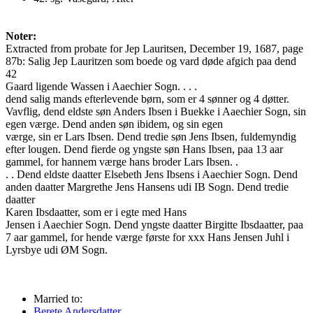
Noter:
Extracted from probate for Jep Lauritsen, December 19, 1687, page
87b: Salig Jep Lauritzen som boede og vard døde afgich paa dend
42
Gaard ligende Wassen i Aaechier Sogn. . . .
dend salig mands efterlevende børn, som er 4 sønner og 4 døtter.
Vavflig, dend eldste søn Anders Ibsen i Buekke i Aaechier Sogn, sin
egen værge. Dend anden søn ibidem, og sin egen
værge, sin er Lars Ibsen. Dend tredie søn Jens Ibsen, fuldemyndig
efter lougen. Dend fierde og yngste søn Hans Ibsen, paa 13 aar
gammel, for hannem værge hans broder Lars Ibsen. .
. . Dend eldste daatter Elsebeth Jens Ibsens i Aaechier Sogn. Dend
anden daatter Margrethe Jens Hansens udi IB Sogn. Dend tredie
daatter
Karen Ibsdaatter, som er i egte med Hans
Jensen i Aaechier Sogn. Dend yngste daatter Birgitte Ibsdaatter, paa
7 aar gammel, for hende værge første for xxx Hans Jensen Juhl i
Lyrsbye udi ØM Sogn.
Married to:
Berete Andersdatter