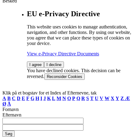
Besked
EU e-Privacy Directive
This website uses cookies to manage authentication,
navigation, and other functions. By using our website,
you agree that we can place these types of cookies on
your device.
View e-Privacy Directive Documents
I agree
I decline
You have declined cookies. This decision can be
reversed.
Reconsider Cookies
Klik på et bogstav for et Index af Efternevne, tak
A
B
C
D
E
F
G
H
I
J
K
L
M
N
O
P
Q
R
S
T
U
V
W
X
Y
Z
Æ
Ø
Å
Fornavn
Efternavn