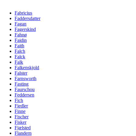
Fabricius
Faddersdatter
Fagan
Fagerskind
Fahnø
Faidin
Faith
Falch
Falck
Falk
Falkenskjold
Falster
Farnsworth
Fasting
Faurschou
Feddersen
Fich
Fiedler
Finne
Fischer
Fisker
Fjælsted
Flandern