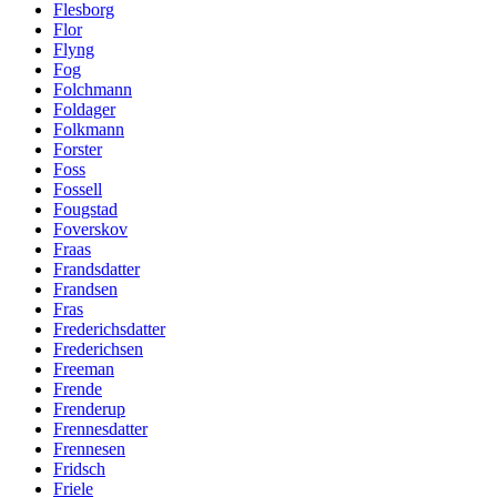
Flesborg
Flor
Flyng
Fog
Folchmann
Foldager
Folkmann
Forster
Foss
Fossell
Fougstad
Foverskov
Fraas
Frandsdatter
Frandsen
Fras
Frederichsdatter
Frederichsen
Freeman
Frende
Frenderup
Frennesdatter
Frennesen
Fridsch
Friele