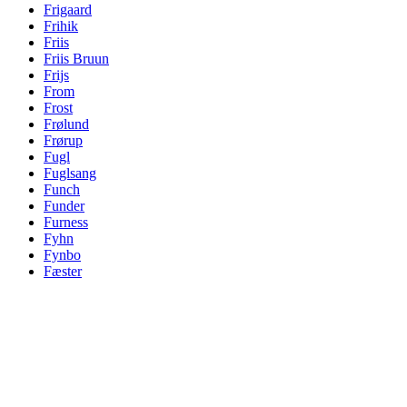
Frigaard
Frihik
Friis
Friis Bruun
Frijs
From
Frost
Frølund
Frørup
Fugl
Fuglsang
Funch
Funder
Furness
Fyhn
Fynbo
Fæster