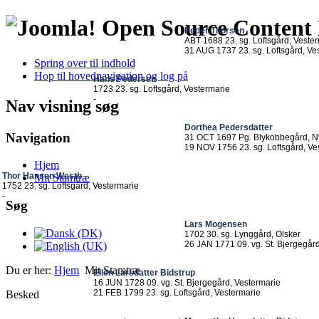
Open Source Conten
Peder Thorsen
ABT 1688 23. sg. Loftsgård, Veste
31 AUG 1737 23. sg. Loftsgård, Ve
Spring over til indhold
Hop til hovednavigation og log på
Hans Pedersen
1723 23. sg. Loftsgård, Vestermarie
-
Nav visning søg
Dorthea Pedersdatter
Navigation
31 OCT 1697 Pg. Blykobbegård, N
19 NOV 1756 23. sg. Loftsgård, Ve
Hjem
Thor Hansen Westh
Mit Stamtræ
1752 23. sg. Loftsgård, Vestermarie
-
Søg
Lars Mogensen
1702 30. sg. Lynggård, Olsker
26 JAN 1771 09. vg. St. Bjergegår
Du er her:
Hjem
Mit Stamtræ
Ellen Larsdatter Bidstrup
16 JUN 1728 09. vg. St. Bjergegård, Vestermarie
21 FEB 1799 23. sg. Loftsgård, Vestermarie
Besked