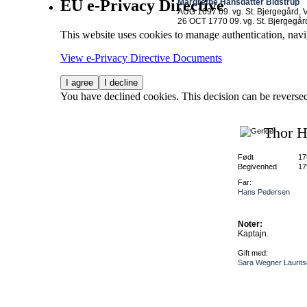
EU e-Privacy Directive
Margrethe Hansdatter Bidstrup
AUG 1697 09. vg. St. Bjergegård, 
26 OCT 1770 09. vg. St. Bjergegår
This website uses cookies to manage authentication, navi
View e-Privacy Directive Documents
I agree
I decline
You have declined cookies. This decision can be reverse
Thor H
Født
17
Begivenhed
17
Far:
Hans Pedersen
Noter:
Kaptajn.
Gift med:
Sara Wegner Laurits