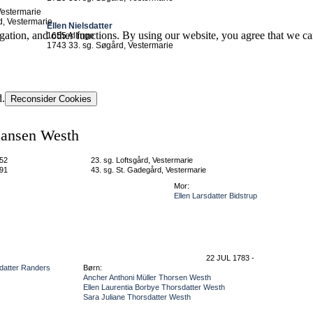
Vestermarie
d, Vestermarie
Ellen Nielsdatter
gation, and other functions. By using our website, you agree that we ca
1655 Allinge
1743 33. sg. Søgård, Vestermarie
d.
Reconsider Cookies
ansen Westh
52
23. sg. Loftsgård, Vestermarie
91
43. sg. St. Gadegård, Vestermarie
Mor:
Ellen Larsdatter Bidstrup
22 JUL 1783 -
datter Randers
Børn:
Ancher Anthoni Müller Thorsen Westh
Ellen Laurentia Borbye Thorsdatter Westh
Sara Juliane Thorsdatter Westh