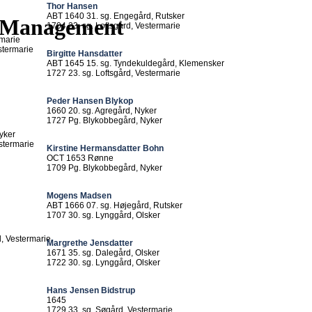
Thor Hansen
ABT 1640 31. sg. Engegård, Rutsker
t Management
1704 23. sg. Loftsgård, Vestermarie
rmarie
stermarie
Birgitte Hansdatter
ABT 1645 15. sg. Tyndekuldegård, Klemensker
1727 23. sg. Loftsgård, Vestermarie
Peder Hansen Blykop
1660 20. sg. Agregård, Nyker
1727 Pg. Blykobbegård, Nyker
yker
stermarie
Kirstine Hermansdatter Bohn
OCT 1653 Rønne
1709 Pg. Blykobbegård, Nyker
Mogens Madsen
ABT 1666 07. sg. Højegård, Rutsker
1707 30. sg. Lynggård, Olsker
d, Vestermarie
Margrethe Jensdatter
1671 35. sg. Dalegård, Olsker
1722 30. sg. Lynggård, Olsker
Hans Jensen Bidstrup
1645
1729 33. sg. Søgård, Vestermarie