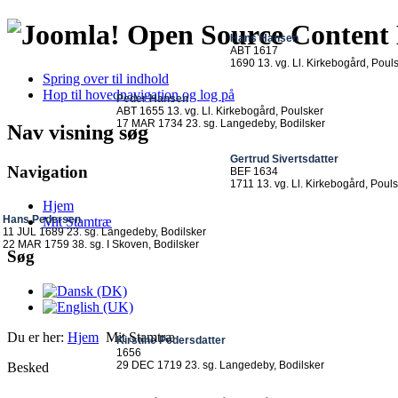
Open Source Conten
Hans Hansen
ABT 1617
1690 13. vg. Ll. Kirkebogård, Poul
Spring over til indhold
Hop til hovednavigation og log på
Peder Hansen
ABT 1655 13. vg. Ll. Kirkebogård, Poulsker
17 MAR 1734 23. sg. Langedeby, Bodilsker
Nav visning søg
Gertrud Sivertsdatter
Navigation
BEF 1634
1711 13. vg. Ll. Kirkebogård, Poul
Hjem
Hans Pedersen
Mit Stamtræ
11 JUL 1689 23. sg. Langedeby, Bodilsker
22 MAR 1759 38. sg. I Skoven, Bodilsker
Søg
Du er her:
Hjem
Mit Stamtræ
Kirstine Pedersdatter
1656
29 DEC 1719 23. sg. Langedeby, Bodilsker
Besked