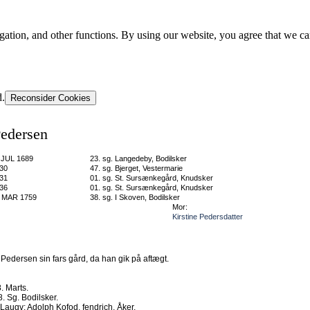
gation, and other functions. By using our website, you agree that we ca
d.
Reconsider Cookies
edersen
 JUL 1689
23. sg. Langedeby, Bodilsker
30
47. sg. Bjerget, Vestermarie
31
01. sg. St. Sursænkegård, Knudsker
36
01. sg. St. Sursænkegård, Knudsker
 MAR 1759
38. sg. I Skoven, Bodilsker
Mor:
Kirstine Pedersdatter
Pedersen sin fars gård, da han gik på aftægt.
. Marts.
 Sg. Bodilsker.
Laugv: Adolph Kofod, fendrich, Åker.