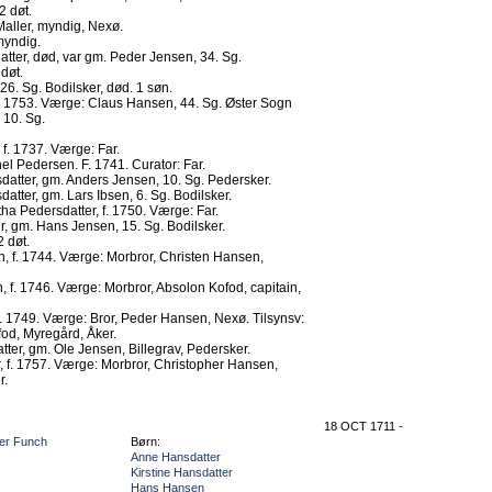
2 døt.
aller, myndig, Nexø.
myndig.
atter, død, var gm. Peder Jensen, 34. Sg.
 døt.
26. Sg. Bodilsker, død. 1 søn.
f. 1753. Værge: Claus Hansen, 44. Sg. Øster Sogn
 10. Sg.
f. 1737. Værge: Far.
l Pedersen. F. 1741. Curator: Far.
datter, gm. Anders Jensen, 10. Sg. Pedersker.
datter, gm. Lars Ibsen, 6. Sg. Bodilsker.
ha Pedersdatter, f. 1750. Værge: Far.
, gm. Hans Jensen, 15. Sg. Bodilsker.
2 døt.
, f. 1744. Værge: Morbror, Christen Hansen,
f. 1746. Værge: Morbror, Absolon Kofod, capitain,
. 1749. Værge: Bror, Peder Hansen, Nexø. Tilsynsv:
od, Myregård, Åker.
ter, gm. Ole Jensen, Billegrav, Pedersker.
r, f. 1757. Værge: Morbror, Christopher Hansen,
r.
18 OCT 1711 -
ter Funch
Børn:
Anne Hansdatter
Kirstine Hansdatter
Hans Hansen