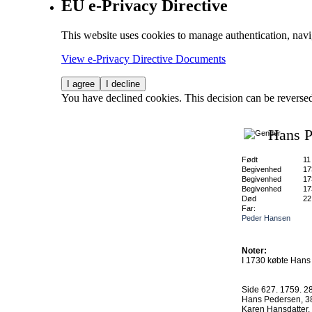
EU e-Privacy Directive
This website uses cookies to manage authentication, navi
View e-Privacy Directive Documents
I agree
I decline
You have declined cookies. This decision can be reverse
Hans P
Født
11
Begivenhed
17
Begivenhed
17
Begivenhed
17
Død
22
Far:
Peder Hansen
Noter:
I 1730 købte Hans 
Side 627. 1759. 28
Hans Pedersen, 38.
Karen Hansdatter. 