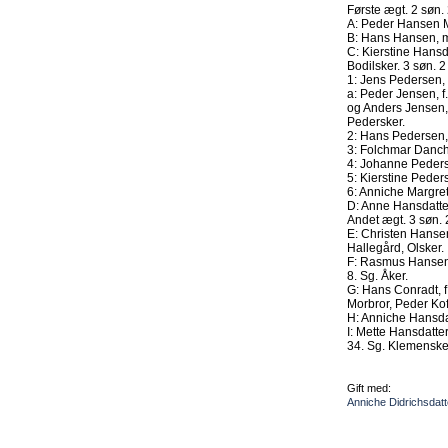
Første ægt. 2 søn. 
A: Peder Hansen M
B: Hans Hansen, 
C: Kierstine Hansd
Bodilsker. 3 søn. 2
1: Jens Pedersen, 
a: Peder Jensen, 
og Anders Jensen,
Pedersker.
2: Hans Pedersen, 
3: Folchmar Danche
4: Johanne Peders
5: Kierstine Peders
6: Anniche Margret
D: Anne Hansdatter
Andet ægt. 3 søn. 
E: Christen Hansen
Hallegård, Olsker.
F: Rasmus Hansen, 
8. Sg. Åker.
G: Hans Conradt, f
Morbror, Peder Kof
H: Anniche Hansdat
I: Mette Hansdatte
34. Sg. Klemenske
Gift med:
Anniche Didrichsdat