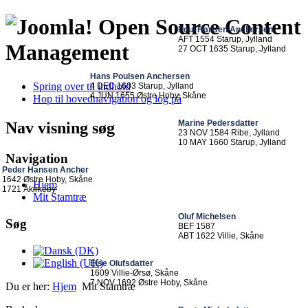
Open Source Content
Poul Hansen Anchersen
AFT 1554 Starup, Jylland
Management
27 OCT 1635 Starup, Jylland
Hans Poulsen Anchersen
Spring over til indhold
4 DEC 1603 Starup, Jylland
4 JUN 1655 Østre Hoby, Skåne
Hop til hovednavigation og log på
Marine Pedersdatter
Nav visning søg
23 NOV 1584 Ribe, Jylland
10 MAY 1660 Starup, Jylland
Navigation
Peder Hansen Ancher
1642 Østre Hoby, Skåne
Hjem
1721 Åkirkeby
Mit Stamtræ
Oluf Michelsen
Søg
BEF 1587
ABT 1622 Villie, Skåne
Else Olufsdatter
1609 Villie-Ørsø, Skåne
7 NOV 1692 Østre Hoby, Skåne
Du er her:
Hjem
Mit Stamtræ