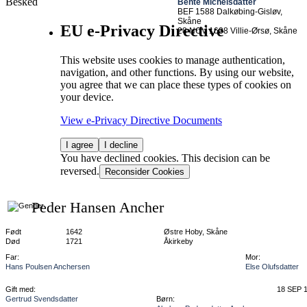
Besked
Bente Michelsdatter
BEF 1588 Dalkøbing-Gisløv,
Skåne
EU e-Privacy Directive
28 NOV 1638 Villie-Ørsø, Skåne
This website uses cookies to manage authentication,
navigation, and other functions. By using our website,
you agree that we can place these types of cookies on
your device.
View e-Privacy Directive Documents
I agree
I decline
You have declined cookies. This decision can be
reversed.
Reconsider Cookies
Peder Hansen Ancher
Født
1642
Østre Hoby, Skåne
Død
1721
Åkirkeby
Far:
Mor:
Hans Poulsen Anchersen
Else Olufsdatter
Gift med:
18 SEP 
Gertrud Svendsdatter
Børn: